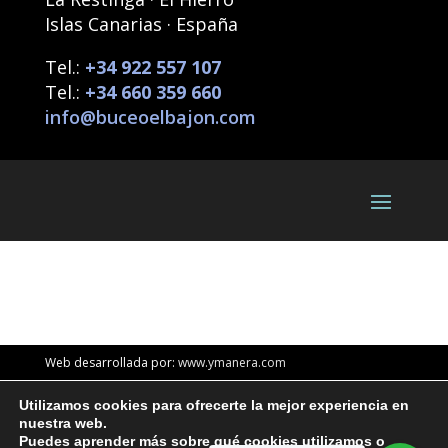
Islas Canarias · España
Tel.:
+34 922 557 107
Tel.:
+34 660 359 660
info@buceoelbajon.com
Web desarrollada por:
www.ymanera.com
Utilizamos cookies para ofrecerte la mejor experiencia en
nuestra web.
English
(
Inglés
)
Español
Puedes aprender más sobre qué cookies utilizamos o