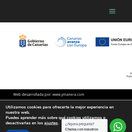
Web desarrollada por:
www.ymanera.com
Utilizamos cookies para ofrecerte la mejor experiencia en
nuestra web.
English
(
Inglés
)
Español
Puedes aprender más sobre qué cookies utilizamos o
desactivarlas en los
ajustes
.
¿Alguna pregunta?
Français
(
Francés
)
Chatea con nosotros