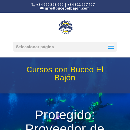
+34 660 359 660 | +34 922 557 107
info@buceoelbajon.com
Seleccionar página
Cursos con Buceo El
Bajón
Protegido:
Proveedor de